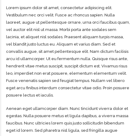
Lorem ipsum dolor sit amet, consectetur adipiscing elit.
Vestibulum nec orci velit. Fusce ac rhoncus sapien. Nulla
laoreet, augue ut pellentesque ornare, urna orci faucibus quam,
vel auctor elit nisl ut massa. Morbi porta ante sodales sem
lacinia, et aliquet nisl sodales. Praesent aliquam turpis massa,
vel blandit justo luctus eu. Aliquam et varius diam. Sed et
convallis augue, sit amet pellentesque elit. Nam dictum facilisis
arcu id ullamcorper. Ut eu fermentum nulla. Quisque risus ante,
hendrerit vitae metus suscipit, suscipit dictum est. Vivamus risus
leo, imperdiet non erat posuere, elementum elementum velit.
Fusce venenatis sapien sed feugiat tempus. Nullam vel libero
eget arcu finibus interdum consectetur vitae odio. Proin posuere
posuere lectus et iaculis.
Aenean eget ullamcorper diam. Nunc tincidunt viverra dolor et
egestas. Nulla posuere metus et ligula dapibus, a viverra massa
faucibus. Nunc ultricies lorem quis justo sollicitudin bibendum
eget id lorem. Sed pharetra nisl ligula, sed fringilla augue